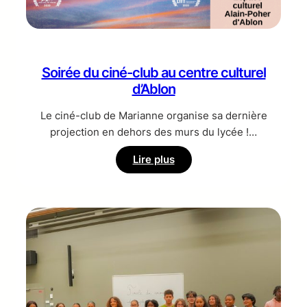
Soirée du ciné-club au centre culturel
d’Ablon
Le ciné-club de Marianne organise sa dernière
projection en dehors des murs du lycée !…
:
Lire plus
Soirée
du
ciné-
club
au
centre
culturel
d’Ablon