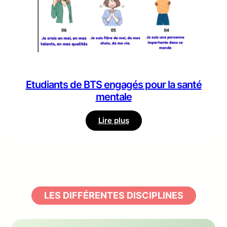
Etudiants de BTS engagés pour la santé
mentale
:
Lire plus
Etudiants
de
BTS
engagés
pour
la
LES DIFFÉRENTES DISCIPLINES
santé
mentale