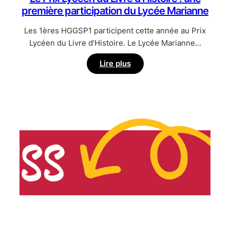
première participation du Lycée Marianne
Les 1ères HGGSP1 participent cette année au Prix
Lycéen du Livre d’Histoire. Le Lycée Marianne…
:
Lire plus
Le
Prix
Lycéen
du
Livre
d’Histoire
:
une
première
participation
du
Lycée
Marianne