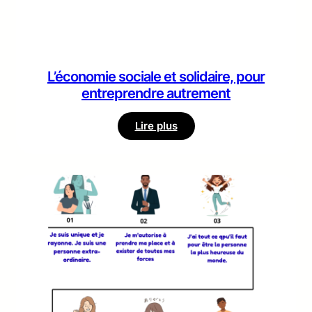
L’économie sociale et solidaire, pour
entreprendre autrement
:
Lire plus
L’économie sociale
et
solidaire,
pour
entreprendre
autrement