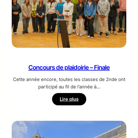
Concours de plaidoirie – Finale
Cette année encore, toutes les classes de 2nde ont
participé au fil de l’année à…
:
Lire plus
Concours
de
plaidoirie
–
Finale